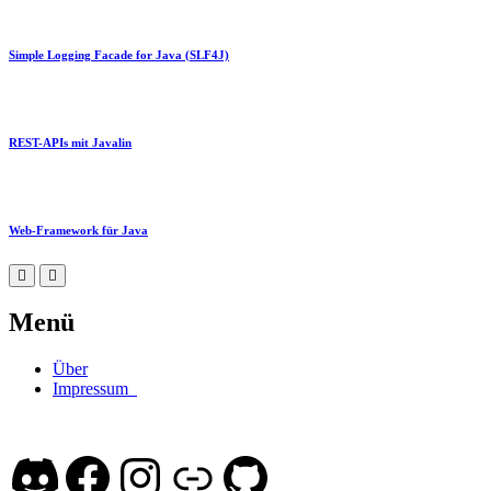
Simple Logging Facade for Java (SLF4J)
REST-APIs mit Javalin
Web-Framework für Java
Menü
Über
Impressum
Discord
Facebook
Instagram
Link
GitHub