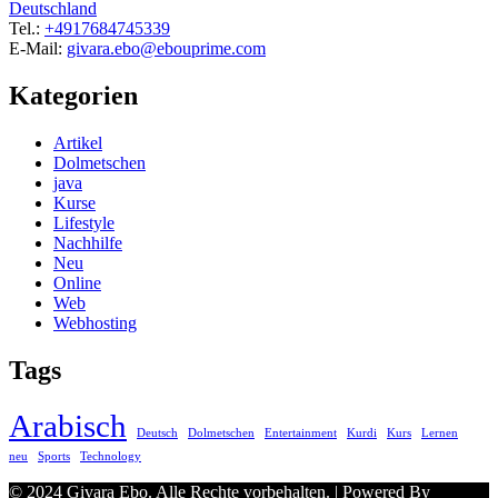
Deutschland
Tel.:
+4917684745339
E-Mail:
givara.ebo@ebouprime.com
Kategorien
Artikel
Dolmetschen
java
Kurse
Lifestyle
Nachhilfe
Neu
Online
Web
Webhosting
Tags
Arabisch
Deutsch
Dolmetschen
Entertainment
Kurdi
Kurs
Lernen
neu
Sports
Technology
© 2024 Givara Ebo. Alle Rechte vorbehalten. | Powered By