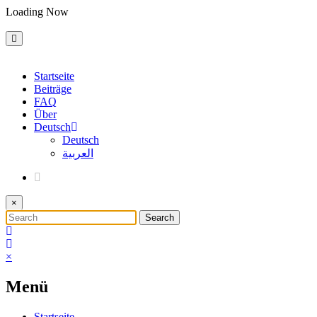
Skip
Loading Now
to
content
Startseite
Beiträge
FAQ
Über
Deutsch
Deutsch
العربية
×
×
Menü
Startseite