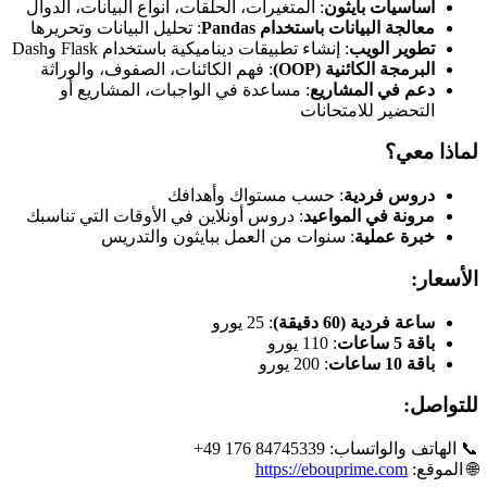
أساسيات بايثون
: المتغيرات، الحلقات، أنواع البيانات، الدوال
معالجة البيانات باستخدام Pandas
: تحليل البيانات وتحريرها
تطوير الويب
: إنشاء تطبيقات ديناميكية باستخدام Flask وDash
البرمجة الكائنية (OOP)
: فهم الكائنات، الصفوف، والوراثة
دعم في المشاريع
: مساعدة في الواجبات، المشاريع أو
التحضير للامتحانات
لماذا معي؟
دروس فردية
: حسب مستواك وأهدافك
مرونة في المواعيد
: دروس أونلاين في الأوقات التي تناسبك
خبرة عملية
: سنوات من العمل ببايثون والتدريس
الأسعار:
ساعة فردية (60 دقيقة)
: 25 يورو
باقة 5 ساعات
: 110 يورو
باقة 10 ساعات
: 200 يورو
للتواصل:
📞 الهاتف والواتساب: ‎+49 176 84745339
🌐 الموقع:
https://ebouprime.com